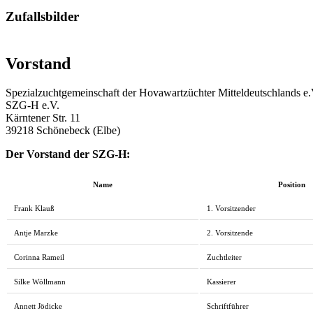
Zufallsbilder
Vorstand
Spezialzuchtgemeinschaft der Hovawartzüchter Mitteldeutschlands e.
SZG-H e.V.
Kärntener Str. 11
39218 Schönebeck (Elbe)
Der Vorstand der SZG-H:
Name
Position
Frank Klauß
1. Vorsitzender
Antje Marzke
2. Vorsitzende
Corinna Rameil
Zuchtleiter
Silke Wöllmann
Kassierer
Annett Jödicke
Schriftführer