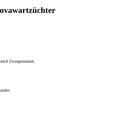
Hovawartzüchter
et nach Zwingernamen.
hunden