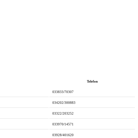
Telefon
033833/70307
034202/300883
03322/203252
033970/14571
03928/401620