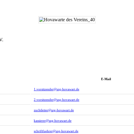
V.
E-Mail
1.vorsitzender@szg-hovawart.de
2.vorsitzender@szg-hovawart.de
zuchtleiter@szg-hovawart.de
kassierer@szg-hovawart.de
schriftfuehrer@szg-hovawart.de