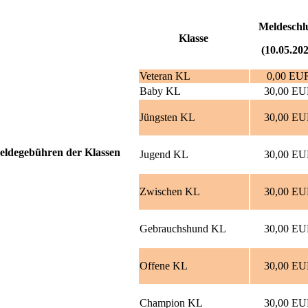
Meldeschl
Klasse
(10.05.202
Veteran KL
0,00 EU
Baby KL
30,00 E
Jüngsten KL
30,00 E
eldegebühren der Klassen
Jugend KL
30,00 E
Zwischen KL
30,00 E
Gebrauchshund KL
30,00 E
Offene KL
30,00 E
Champion KL
30,00 E