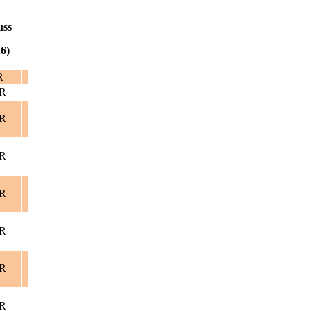
uss
6)
R
UR
UR
UR
UR
UR
UR
UR