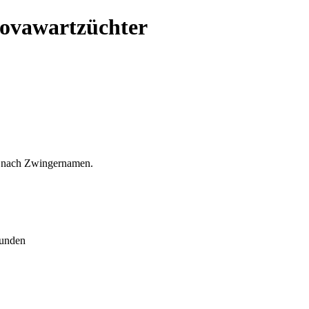
Hovawartzüchter
et nach Zwingernamen.
hunden